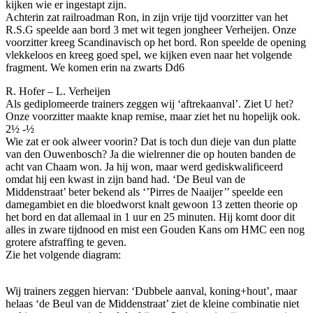
kijken wie er ingestapt zijn.
Achterin zat railroadman Ron, in zijn vrije tijd voorzitter van het
R.S.G speelde aan bord 3 met wit tegen jongheer Verheijen. Onze
voorzitter kreeg Scandinavisch op het bord. Ron speelde de opening
vlekkeloos en kreeg goed spel, we kijken even naar het volgende
fragment. We komen erin na zwarts Dd6
R. Hofer – L. Verheijen
Als gediplomeerde trainers zeggen wij ‘aftrekaanval’. Ziet U het?
Onze voorzitter maakte knap remise, maar ziet het nu hopelijk ook.
2½ -½
Wie zat er ook alweer voorin? Dat is toch dun dieje van dun platte
van den Ouwenbosch? Ja die wielrenner die op houten banden de
acht van Chaam won. Ja hij won, maar werd gediskwalificeerd
omdat hij een kwast in zijn band had. ‘De Beul van de
Middenstraat’ beter bekend als ‘’Pirres de Naaijer’’ speelde een
damegambiet en die bloedworst knalt gewoon 13 zetten theorie op
het bord en dat allemaal in 1 uur en 25 minuten. Hij komt door dit
alles in zware tijdnood en mist een Gouden Kans om HMC een nog
grotere afstraffing te geven.
Zie het volgende diagram:
Wij trainers zeggen hiervan: ‘Dubbele aanval, koning+hout’, maar
helaas ‘de Beul van de Middenstraat’ ziet de kleine combinatie niet