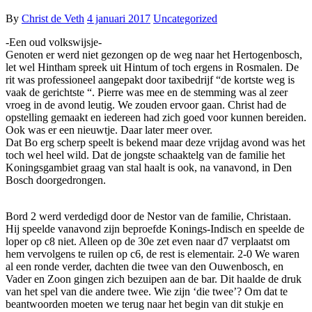
By
Christ de Veth
4 januari 2017
Uncategorized
-Een oud volkswijsje-
Genoten er werd niet gezongen op de weg naar het Hertogenbosch,
let wel Hintham spreek uit Hintum of toch ergens in Rosmalen. De
rit was professioneel aangepakt door taxibedrijf “de kortste weg is
vaak de gerichtste “. Pierre was mee en de stemming was al zeer
vroeg in de avond leutig. We zouden ervoor gaan. Christ had de
opstelling gemaakt en iedereen had zich goed voor kunnen bereiden.
Ook was er een nieuwtje. Daar later meer over.
Dat Bo erg scherp speelt is bekend maar deze vrijdag avond was het
toch wel heel wild. Dat de jongste schaaktelg van de familie het
Koningsgambiet graag van stal haalt is ook, na vanavond, in Den
Bosch doorgedrongen.
Bord 2 werd verdedigd door de Nestor van de familie, Christaan.
Hij speelde vanavond zijn beproefde Konings-Indisch en speelde de
loper op c8 niet. Alleen op de 30e zet even naar d7 verplaatst om
hem vervolgens te ruilen op c6, de rest is elementair. 2-0 We waren
al een ronde verder, dachten die twee van den Ouwenbosch, en
Vader en Zoon gingen zich bezuipen aan de bar. Dit haalde de druk
van het spel van die andere twee. Wie zijn ‘die twee’? Om dat te
beantwoorden moeten we terug naar het begin van dit stukje en