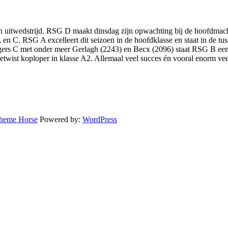
 uitwedstrijd. RSG D maakt dinsdag zijn opwachting bij de hoofdmach
 en C. RSG A excelleert dit seizoen in de hoofdklasse en staat in de 
gers C met onder meer Gerlagh (2243) en Becx (2096) staat RSG B ee
ist koploper in klasse A2. Allemaal veel succes én vooral enorm veel
heme Horse
Powered by:
WordPress