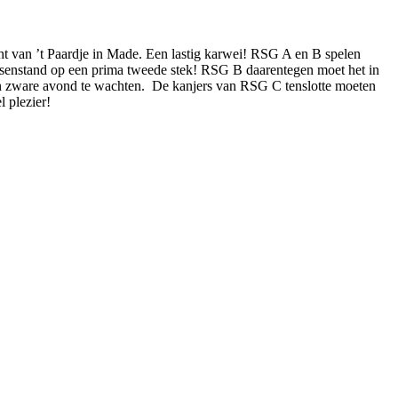
t van ’t Paardje in Made. Een lastig karwei! RSG A en B spelen
tussenstand op een prima tweede stek! RSG B daarentegen moet het in
n zware avond te wachten. De kanjers van RSG C tenslotte moeten
 plezier!