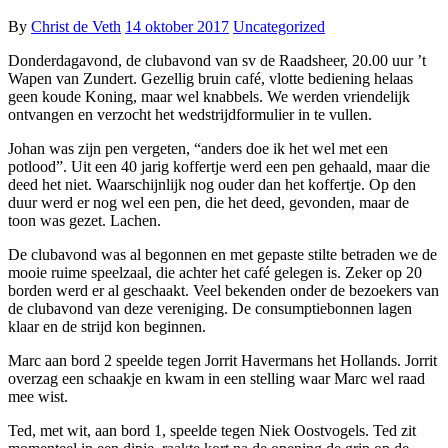
By
Christ de Veth
14 oktober 2017
Uncategorized
Donderdagavond, de clubavond van sv de Raadsheer, 20.00 uur ’t
Wapen van Zundert. Gezellig bruin café, vlotte bediening helaas
geen koude Koning, maar wel knabbels. We werden vriendelijk
ontvangen en verzocht het wedstrijdformulier in te vullen.
Johan was zijn pen vergeten, “anders doe ik het wel met een
potlood”. Uit een 40 jarig koffertje werd een pen gehaald, maar die
deed het niet. Waarschijnlijk nog ouder dan het koffertje. Op den
duur werd er nog wel een pen, die het deed, gevonden, maar de
toon was gezet. Lachen.
De clubavond was al begonnen en met gepaste stilte betraden we de
mooie ruime speelzaal, die achter het café gelegen is. Zeker op 20
borden werd er al geschaakt. Veel bekenden onder de bezoekers van
de clubavond van deze vereniging. De consumptiebonnen lagen
klaar en de strijd kon beginnen.
Marc aan bord 2 speelde tegen Jorrit Havermans het Hollands. Jorrit
overzag een schaakje en kwam in een stelling waar Marc wel raad
mee wist.
Ted, met wit, aan bord 1, speelde tegen Niek Oostvogels. Ted zit