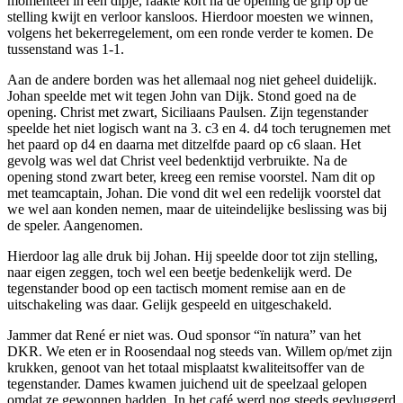
momenteel in een dipje, raakte kort na de opening de grip op de
stelling kwijt en verloor kansloos. Hierdoor moesten we winnen,
volgens het bekerregelement, om een ronde verder te komen. De
tussenstand was 1-1.
Aan de andere borden was het allemaal nog niet geheel duidelijk.
Johan speelde met wit tegen John van Dijk. Stond goed na de
opening. Christ met zwart, Siciliaans Paulsen. Zijn tegenstander
speelde het niet logisch want na 3. c3 en 4. d4 toch terugnemen met
het paard op d4 en daarna met ditzelfde paard op c6 slaan. Het
gevolg was wel dat Christ veel bedenktijd verbruikte. Na de
opening stond zwart beter, kreeg een remise voorstel. Nam dit op
met teamcaptain, Johan. Die vond dit wel een redelijk voorstel dat
we wel aan konden nemen, maar de uiteindelijke beslissing was bij
de speler. Aangenomen.
Hierdoor lag alle druk bij Johan. Hij speelde door tot zijn stelling,
naar eigen zeggen, toch wel een beetje bedenkelijk werd. De
tegenstander bood op een tactisch moment remise aan en de
uitschakeling was daar. Gelijk gespeeld en uitgeschakeld.
Jammer dat René er niet was. Oud sponsor “ïn natura” van het
DKR. We eten er in Roosendaal nog steeds van. Willem op/met zijn
krukken, genoot van het totaal misplaatst kwaliteitsoffer van de
tegenstander. Dames kwamen juichend uit de speelzaal gelopen
omdat ze gewonnen hadden. In het café werd nog steeds gevluggerd