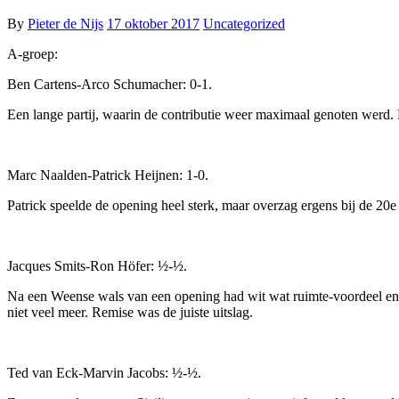
By
Pieter de Nijs
17 oktober 2017
Uncategorized
A-groep:
Ben Cartens-Arco Schumacher: 0-1.
Een lange partij, waarin de contributie weer maximaal genoten werd. 
Marc Naalden-Patrick Heijnen: 1-0.
Patrick speelde de opening heel sterk, maar overzag ergens bij de 20e
Jacques Smits-Ron Höfer: ½-½.
Na een Weense wals van een opening had wit wat ruimte-voordeel en op
niet veel meer. Remise was de juiste uitslag.
Ted van Eck-Marvin Jacobs: ½-½.