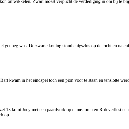
kon ontwikkelen. Zwart moest verplicht de verdediging in om bij te blij
f het genoeg was. De zwarte koning stond enigszins op de tocht en na en
. Bart kwam in het eindspel toch een pion voor te staan en tenslotte 
et 13 komt Joey met een paardvork op dame-toren en Rob verliest een k
ch op.