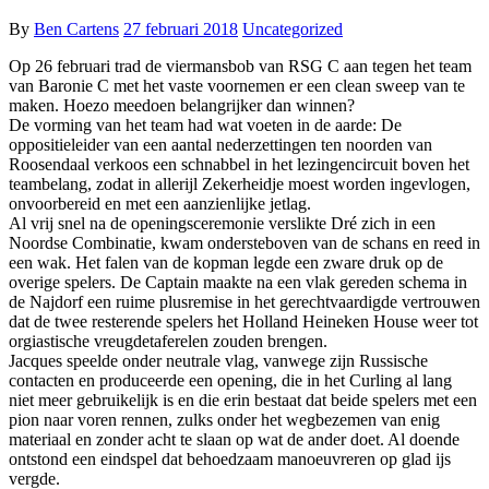
By
Ben Cartens
27 februari 2018
Uncategorized
Op 26 februari trad de viermansbob van RSG C aan tegen het team
van Baronie C met het vaste voornemen er een clean sweep van te
maken. Hoezo meedoen belangrijker dan winnen?
De vorming van het team had wat voeten in de aarde: De
oppositieleider van een aantal nederzettingen ten noorden van
Roosendaal verkoos een schnabbel in het lezingencircuit boven het
teambelang, zodat in allerijl Zekerheidje moest worden ingevlogen,
onvoorbereid en met een aanzienlijke jetlag.
Al vrij snel na de openingsceremonie verslikte Dré zich in een
Noordse Combinatie, kwam ondersteboven van de schans en reed in
een wak. Het falen van de kopman legde een zware druk op de
overige spelers. De Captain maakte na een vlak gereden schema in
de Najdorf een ruime plusremise in het gerechtvaardigde vertrouwen
dat de twee resterende spelers het Holland Heineken House weer tot
orgiastische vreugdetaferelen zouden brengen.
Jacques speelde onder neutrale vlag, vanwege zijn Russische
contacten en produceerde een opening, die in het Curling al lang
niet meer gebruikelijk is en die erin bestaat dat beide spelers met een
pion naar voren rennen, zulks onder het wegbezemen van enig
materiaal en zonder acht te slaan op wat de ander doet. Al doende
ontstond een eindspel dat behoedzaam manoeuvreren op glad ijs
vergde.