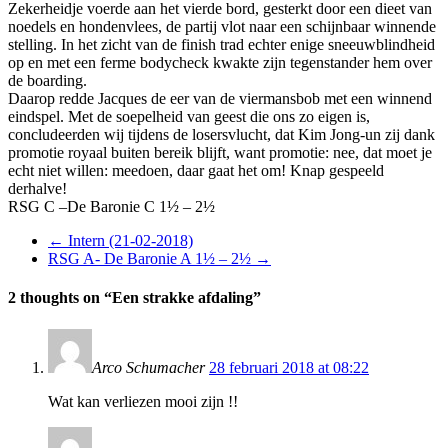
Zekerheidje voerde aan het vierde bord, gesterkt door een dieet van
noedels en hondenvlees, de partij vlot naar een schijnbaar winnende
stelling. In het zicht van de finish trad echter enige sneeuwblindheid
op en met een ferme bodycheck kwakte zijn tegenstander hem over
de boarding.
Daarop redde Jacques de eer van de viermansbob met een winnend
eindspel. Met de soepelheid van geest die ons zo eigen is,
concludeerden wij tijdens de losersvlucht, dat Kim Jong-un zij dank
promotie royaal buiten bereik blijft, want promotie: nee, dat moet je
echt niet willen: meedoen, daar gaat het om! Knap gespeeld
derhalve!
RSG C –De Baronie C 1½ – 2½
←
Intern (21-02-2018)
RSG A- De Baronie A 1½ – 2½
→
2 thoughts on “
Een strakke afdaling
”
Arco Schumacher
28 februari 2018 at 08:22
Wat kan verliezen mooi zijn !!