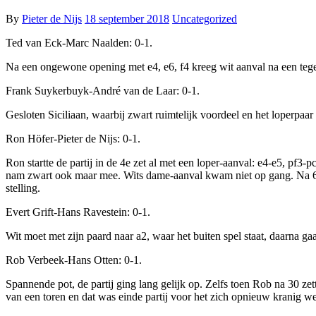
By
Pieter de Nijs
18 september 2018
Uncategorized
Ted van Eck-Marc Naalden: 0-1.
Na een ongewone opening met e4, e6, f4 kreeg wit aanval na een tegen
Frank Suykerbuyk-André van de Laar: 0-1.
Gesloten Siciliaan, waarbij zwart ruimtelijk voordeel en het loperpaar 
Ron Höfer-Pieter de Nijs: 0-1.
Ron startte de partij in de 4e zet al met een loper-aanval: e4-e5, pf3-
nam zwart ook maar mee. Wits dame-aanval kwam niet op gang. Na 6 z
stelling.
Evert Grift-Hans Ravestein: 0-1.
Wit moet met zijn paard naar a2, waar het buiten spel staat, daarna ga
Rob Verbeek-Hans Otten: 0-1.
Spannende pot, de partij ging lang gelijk op. Zelfs toen Rob na 30 z
van een toren en dat was einde partij voor het zich opnieuw kranig 