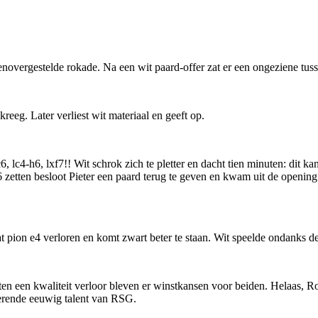
overgestelde rokade. Na een wit paard-offer zat er een ongeziene tusse
kreeg. Later verliest wit materiaal en geeft op.
pc6, lc4-h6, lxf7!! Wit schrok zich te pletter en dacht tien minuten: dit 
etten besloot Pieter een paard terug te geven en kwam uit de opening
at pion e4 verloren en komt zwart beter te staan. Wit speelde ondanks de
etten een kwaliteit verloor bleven er winstkansen voor beiden. Helaas,
werende eeuwig talent van RSG.