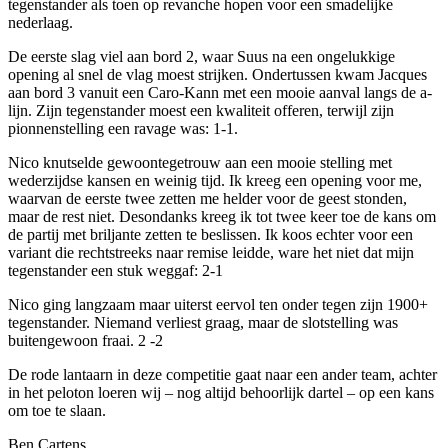
tegenstander als toen op revanche hopen voor een smadelijke
nederlaag.
De eerste slag viel aan bord 2, waar Suus na een ongelukkige
opening al snel de vlag moest strijken. Ondertussen kwam Jacques
aan bord 3 vanuit een Caro-Kann met een mooie aanval langs de a-
lijn. Zijn tegenstander moest een kwaliteit offeren, terwijl zijn
pionnenstelling een ravage was: 1-1.
Nico knutselde gewoontegetrouw aan een mooie stelling met
wederzijdse kansen en weinig tijd. Ik kreeg een opening voor me,
waarvan de eerste twee zetten me helder voor de geest stonden,
maar de rest niet. Desondanks kreeg ik tot twee keer toe de kans om
de partij met briljante zetten te beslissen. Ik koos echter voor een
variant die rechtstreeks naar remise leidde, ware het niet dat mijn
tegenstander een stuk weggaf: 2-1
Nico ging langzaam maar uiterst eervol ten onder tegen zijn 1900+
tegenstander. Niemand verliest graag, maar de slotstelling was
buitengewoon fraai. 2 -2
De rode lantaarn in deze competitie gaat naar een ander team, achter
in het peloton loeren wij – nog altijd behoorlijk dartel – op een kans
om toe te slaan.
Ben Cartens