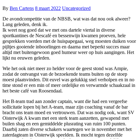
By
Ben Cartens
8 maart 2022
Uncategorized
De avondcompetitie van de NBSB, wat was dat nou ook alweer?
Lang geleden, denk ik.
Ik weet nog goed dat we met ons dartele viertal in diverse
sportkantines de Nescafé en bessenwijn kwamen proeven, hele
gesprekken voerden met de huispapegaai, weg moesten duiken voor
pijltjes gooiende inboorlingen en daarna met beperkt succes maar
altijd met buitengewoon goed humeur weer op huis aangingen. Het
lijkt nu eeuwen geleden.
Wie het ook niet meer zo helder voor de geest stond was Ampie,
zodat de ontvangst van de bezoekende teams buiten op de stoep
moest plaatsvinden. Dit euvel was gelukkig snel verholpen en in no
time stond er een min of meer ordelijke en verwarmde schaakzaal in
het beste café van Roosendaal.
Het B-team trad aan zonder captain, want die had een vergeefse
sollicitatie lopen bij het A-team, maar zijn coaching vanaf de bar
bracht ons team moed en vertrouwen. Dat was nodig ook, want SV
Oisterwijk A kwam met een sterk team aanzetten, gewapend met
builen shag en een gemiddelde plusrating van ruim 100 punten.
Daarbij zaten diverse schakers waartegen we in november met het
zaterdagteam in Oisterwijk speelden. Ik mocht tegen dezelfde