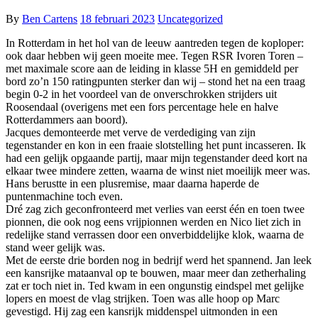
By
Ben Cartens
18 februari 2023
Uncategorized
In Rotterdam in het hol van de leeuw aantreden tegen de koploper:
ook daar hebben wij geen moeite mee. Tegen RSR Ivoren Toren –
met maximale score aan de leiding in klasse 5H en gemiddeld per
bord zo’n 150 ratingpunten sterker dan wij – stond het na een traag
begin 0-2 in het voordeel van de onverschrokken strijders uit
Roosendaal (overigens met een fors percentage hele en halve
Rotterdammers aan boord).
Jacques demonteerde met verve de verdediging van zijn
tegenstander en kon in een fraaie slotstelling het punt incasseren. Ik
had een gelijk opgaande partij, maar mijn tegenstander deed kort na
elkaar twee mindere zetten, waarna de winst niet moeilijk meer was.
Hans berustte in een plusremise, maar daarna haperde de
puntenmachine toch even.
Dré zag zich geconfronteerd met verlies van eerst één en toen twee
pionnen, die ook nog eens vrijpionnen werden en Nico liet zich in
redelijke stand verrassen door een onverbiddelijke klok, waarna de
stand weer gelijk was.
Met de eerste drie borden nog in bedrijf werd het spannend. Jan leek
een kansrijke mataanval op te bouwen, maar meer dan zetherhaling
zat er toch niet in. Ted kwam in een ongunstig eindspel met gelijke
lopers en moest de vlag strijken. Toen was alle hoop op Marc
gevestigd. Hij zag een kansrijk middenspel uitmonden in een