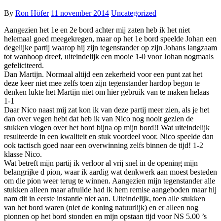
By
Ron Höfer
11 november 2014
Uncategorized
Aangezien het 1e en 2e bord achter mij zaten heb ik het niet
helemaal goed meegekregen, maar op het 1e bord speelde Johan een
degelijke partij waarop hij zijn tegenstander op zijn Johans langzaam
tot wanhoop dreef, uiteindelijk een mooie 1-0 voor Johan nogmaals
gefeliciteerd.
Dan Martijn. Normaal altijd een zekerheid voor een punt zat het
deze keer niet mee zelfs toen zijn tegenstander hardop begon te
denken lukte het Martijn niet om hier gebruik van te maken helaas
1-1
Daar Nico naast mij zat kon ik van deze partij meer zien, als je het
dan over vegen hebt dat heb ik van Nico nog nooit gezien de
stukken vlogen over het bord bijna op mijn bord!! Wat uiteindelijk
resulteerde in een kwaliteit en stuk voordeel voor. Nico speelde dan
ook tactisch goed naar een overwinning zelfs binnen de tijd! 1-2
klasse Nico.
Wat betreft mijn partij ik verloor al vrij snel in de opening mijn
belangrijke d pion, waar ik aardig wat denkwerk aan moest besteden
om die pion weer terug te winnen. Aangezien mijn tegenstander alle
stukken alleen maar afruilde had ik hem remise aangeboden maar hij
nam dit in eerste instantie niet aan. Uiteindelijk, toen alle stukken
van het bord waren (niet de koning natuurlijk) en er alleen nog
pionnen op het bord stonden en mijn opstaan tijd voor NS 5.00 ’s