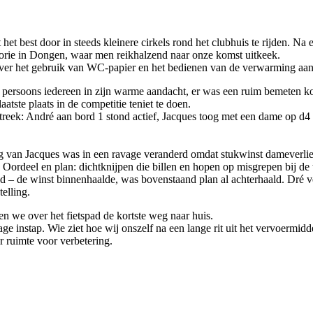
best door in steeds kleinere cirkels rond het clubhuis te rijden. Na ee
torie in Dongen, waar men reikhalzend naar onze komst uitkeek.
 over het gebruik van WC-papier en het bedienen van de verwarming a
s persoons iedereen in zijn warme aandacht, er was een ruim bemeten
ste plaats in de competitie teniet te doen.
streek: André aan bord 1 stond actief, Jacques toog met een dame op d4 
ing van Jacques was in een ravage veranderd omdat stukwinst dameverlie
. Oordeel en plan: dichtknijpen die billen en hopen op misgrepen bij de 
d – de winst binnenhaalde, was bovenstaand plan al achterhaald. Dré v
elling.
 we over het fietspad de kortste weg naar huis.
ge instap. Wie ziet hoe wij onszelf na een lange rit uit het vervoermid
er ruimte voor verbetering.