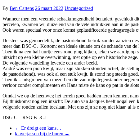
By
Ben Cartens
26 maart 2022
Uncategorized
Wanneer men een vreemde schaakmogendheid benadert, geschiedt dit het 
percelen, kwamen wij duizelend van de vele indrukken aan in de pas
Ook waren speciaal voor onze komst geplastificeerde gedragsregels
De sfeer was gemoedelijk, de pastoriehond betrok zonder aanzien de
meer dan DSC-C. Kortom: een ideale situatie om de schande van de laat
Toen ik na een half uurtje eens rond ging kijken, leken we aardig op 
uitzicht op een kleine overwinning, met optie op een historische zege.
De volgende wandeling leverde een ander beeld.
André was een pion kwijt, maar zijn stukken stonden actief, de stell
de pastoriehond), was ook al een stuk kwijt, ik stond nog steeds goed
Toen ik – misgrepen van mezelf en die van mijn tegenstander negeren
verloor zonder complimenten en Hans miste de kans op pat in de slotst
Omdat we op de heenweg het terrein goed hadden leren kennen, namen
Bij thuiskomst nog een inzicht: De auto van Jacques heeft nogal een la
volgende ronden zullen toeslaan. Met ons zijn ze nog niet klaar, al is 
DSG C – RSG B 3 -1
←
Er dreigt een kans…
klaverjassen bij de buren
→