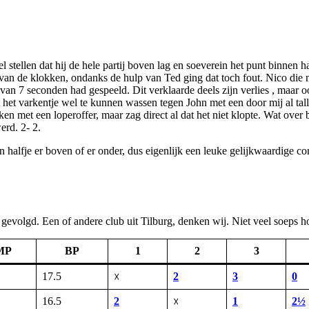
stellen dat hij de hele partij boven lag en soeverein het punt binnen h
an de klokken, ondanks de hulp van Ted ging dat toch fout. Nico die mee
van 7 seconden had gespeeld. Dit verklaarde deels zijn verlies , maar o
ht het varkentje wel te kunnen wassen tegen John met een door mij al ta
ken met een loperoffer, maar zag direct al dat het niet klopte. Wat over
erd. 2- 2.
halfje er boven of er onder, dus eigenlijk een leuke gelijkwaardige co
d gevolgd. Een of andere club uit Tilburg, denken wij. Niet veel soeps ho
MP
BP
1
2
3
17.5
2
3
0
☓
16.5
2
1
2½
☓