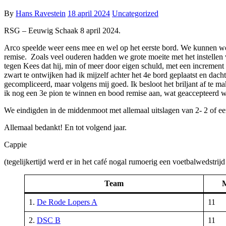
By
Hans Ravestein
18 april 2024
Uncategorized
RSG – Eeuwig Schaak 8 april 2024.
Arco speelde weer eens mee en wel op het eerste bord. We kunnen wel 
remise. Zoals veel ouderen hadden we grote moeite met het instellen v
tegen Kees dat hij, min of meer door eigen schuld, met een increment 
zwart te ontwijken had ik mijzelf achter het 4e bord geplaatst en dac
gecompliceerd, maar volgens mij goed. Ik besloot het briljant af te ma
ik nog een 3e pion te winnen en bood remise aan, wat geaccepteerd w
We eindigden in de middenmoot met allemaal uitslagen van 2- 2 of een 
Allemaal bedankt! En tot volgend jaar.
Cappie
(tegelijkertijd werd er in het café nogal rumoerig een voetbalwedstrij
Team
1.
De Rode Lopers A
11
2.
DSC B
11