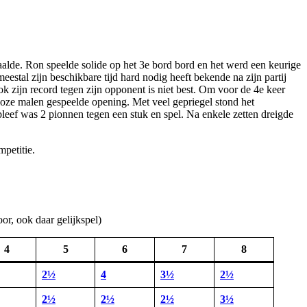
aalde. Ron speelde solide op het 3e bord bord en het werd een keurige
stal zijn beschikbare tijd hard nodig heeft bekende na zijn partij
ok zijn record tegen zijn opponent is niet best. Om voor de 4e keer
lloze malen gespeelde opening. Met veel gepriegel stond het
 bleef was 2 pionnen tegen een stuk en spel. Na enkele zetten dreigde
mpetitie.
or, ook daar gelijkspel)
4
5
6
7
8
2½
4
3½
2½
2½
2½
2½
3½