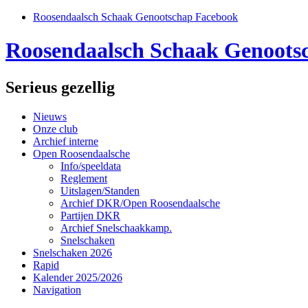
Roosendaalsch Schaak Genootschap Facebook
Roosendaalsch Schaak Genoots
Serieus gezellig
Nieuws
Onze club
Archief interne
Open Roosendaalsche
Info/speeldata
Reglement
Uitslagen/Standen
Archief DKR/Open Roosendaalsche
Partijen DKR
Archief Snelschaakkamp.
Snelschaken
Snelschaken 2026
Rapid
Kalender 2025/2026
Navigation